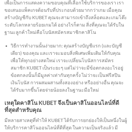
เพื่อเป็นการแสดงความขอบคุณที่เลือกใช้บริการของเรา เรา
ขอเสนอแพ็คเกจต้อนรับที่ประกอบด้วยมากกว่าเกม เมื่อคุณ
สร้างบัญชีกับ KUBET คุณจะสามารถเข้าถึงสล็อตและเกมโต๊ะ
ระดับโลกหลายร้อยเกมได้ อย่างไรก็ตาม สิ่งที่คุณจะได้รับใน
ฐานะลูกค้าใหม่คือโบนัสสมัครสมาชิกคาสิโน
วิธีการทำงานนั้นง่ายมาก: คุณสร้างบัญชีแรก (และบัญชี
เดียว) ของคุณ และเราจะมอบสิ่งพิเศษเพิ่มเติมให้กับคุณ
เพื่อให้ทุกอย่างสดใหม่ เราจะเปลี่ยนโบนัสการสมัคร
สมาชิก KUBET เป็นระยะๆ แต่ไม่ว่าจะมีข้อตกลงอะไรอยู่
ข้อตกลงนั้นก็มีมูลค่าเท่ากันทุกครั้ง ไม่ว่าจะเป็นฟรีสปิน
เงินโบนัส การผสมผสานทั้งสองอย่าง หรืออย่างอื่น คุณจะ
ได้รับมากขึ้นโดยจ่ายน้อยลงในฐานะมือใหม่
เหตุใดคาสิโน KUBET จึงเป็นคาสิโนออนไลน์ที่ดี
ที่สุดสำหรับคุณ
มีหลายสาเหตุที่ทำให้ KUBET ได้รับการยกย่องให้เป็นหนึ่งในผู้
ให้บริการคาสิโนออนไลน์ที่ดีที่สุด ในความเป็นจริงแล้ว มี