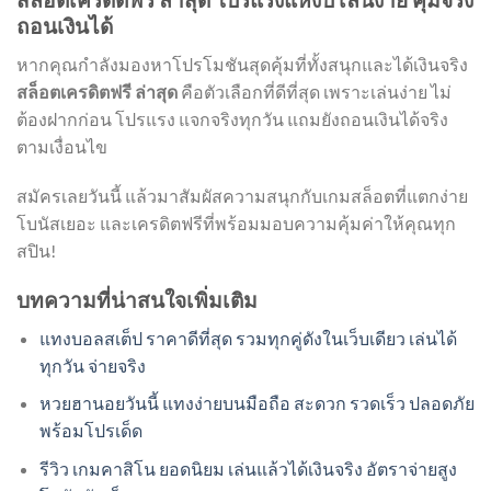
ถอนเงินได้
หากคุณกำลังมองหาโปรโมชันสุดคุ้มที่ทั้งสนุกและได้เงินจริง
สล็อตเครดิตฟรี ล่าสุด
คือตัวเลือกที่ดีที่สุด เพราะเล่นง่าย ไม่
ต้องฝากก่อน โปรแรง แจกจริงทุกวัน แถมยังถอนเงินได้จริง
ตามเงื่อนไข
สมัครเลยวันนี้ แล้วมาสัมผัสความสนุกกับเกมสล็อตที่แตกง่าย
โบนัสเยอะ และเครดิตฟรีที่พร้อมมอบความคุ้มค่าให้คุณทุก
สปิน!
บทความที่น่าสนใจเพิ่มเติม
แทงบอลสเต็ป ราคา
ดี
ที่สุด รวมทุกคู่ดังในเว็บเดียว เล่นได้
ทุกวัน จ่ายจริง
หวยฮานอยวันนี้ แทงง่ายบนมือถือ สะดวก รวดเร็ว ปลอดภัย
พร้อมโปรเด็ด
รีวิว เกมคาสิโน ยอดนิยม เล่นแล้วได้เงินจริง อัตราจ่ายสูง