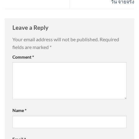
วัน จ่ายจริง
Leave a Reply
Your email address will not be published.
Required
fields are marked
*
Comment
*
Name
*