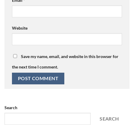
Email
*
Website
Save my name, email, and website in this browser for
the next time I comment.
Search
SEARCH