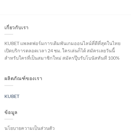
เกี่ยวกับเรา
KUBET แพลตฟอร์มการเดิมพันเกมออนไลน์ที่ดีที่สุดในไทย
เปิดบริการตลอดเวลา 24 ชม. ใครเล่นก็ได้ สมัครเลยวันนี้
สำหรับใครที่เป็นสมาชิกใหม่ สมัครปุ๊บรับโบนัสทันที 100%
ผลิตภัณฑ์ของเรา
KUBET
ข้อมูล
นโยบายความเป็นส่วนตัว