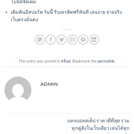
โบนัสจัดเต็ม
เดิมพันอีสปอร์ต วันนี้ รับเครดิตฟรีทันที เล่นง่าย จ่ายจริง
เว็บตรงมั่นคง
This entry was posted in
สล็อต
. Bookmark the
permalink
.
ADMIN
แทงบอลสเต็ป ราคาดีที่สุด รวม
ทุกคู่ดังในเว็บเดียว เล่นได้ทุก